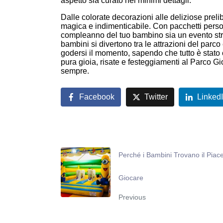
aspetto sia curato nei minimi dettagli.
Dalle colorate decorazioni alle deliziose pre
magica e indimenticabile. Con pacchetti persona
compleanno del tuo bambino sia un evento strao
bambini si divertono tra le attrazioni del parco
godersi il momento, sapendo che tutto è stato 
pura gioia, risate e festeggiamenti al Parco Gio
sempre.
Facebook
Twitter
Linked
Perché i Bambini Trovano il Piace
Giocare
Previous