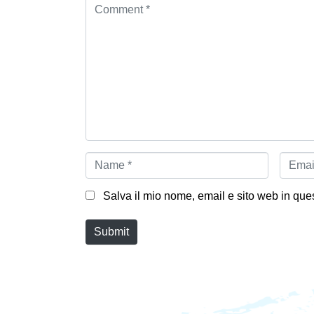
C
o
m
m
e
n
t
*
N
E
a
m
m
a
e
i
Salva il mio nome, email e sito web in qu
*
l
*
Submit