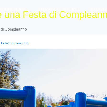
IONI INTERNE
ATTRAZIONI ESTERNE
SALA GI
 una Festa di Complean
BLOG
EVENTI
GALLERIA
CONTATTI
 di Compleanno
Leave a comment