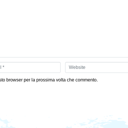
W
e
b
s
esto browser per la prossima volta che commento.
i
t
e