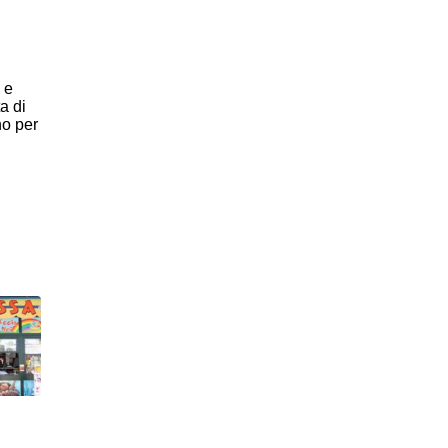
 e
a di
no per