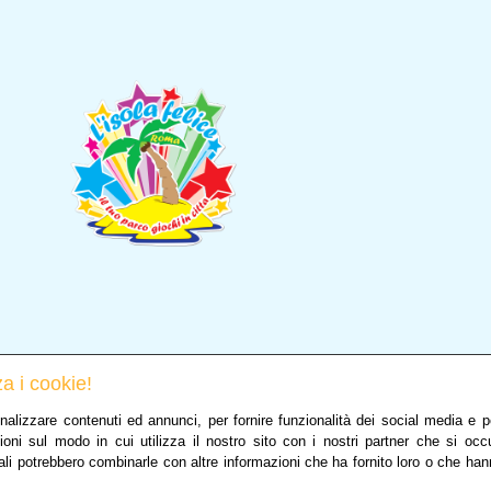
a i cookie!
nalizzare contenuti ed annunci, per fornire funzionalità dei social media e per
ioni sul modo in cui utilizza il nostro sito con i nostri partner che si occ
ali potrebbero combinarle con altre informazioni che ha fornito loro o che han
no
Copyrights © 2023 Parco Giochi L’Isola Felice – P. IVA 072976210