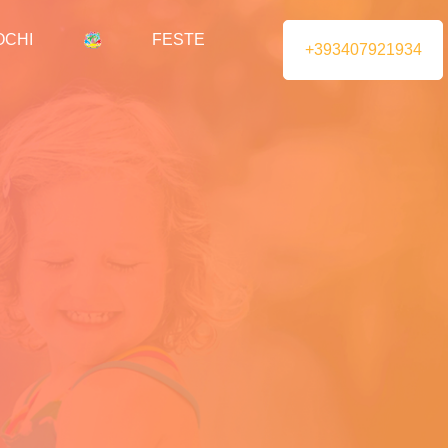
OCHI
FESTE
+393407921934